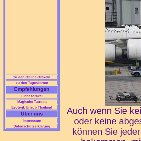
zu den Online Orakeln
zu den Tageskarten
Empfehlungen
Liebesorakel
Magische Tattoos
Esoterik Urlaub Thailand
Auch wenn Sie ke
Über uns
oder keine abges
Impressum
Datenschutzerklärung
können Sie jeder